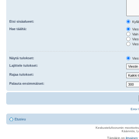
Etsi sisäalueet:
Kyll
Hae täältä:
Viest
Vain 
Viest
Viest
Näytä tulokset:
Viest
Lajittele tulokset:
Rajaa tulokset:
Palauta ensimmäiset:
Error 
Etusivu
Keskustelufoorumin moottorina
Käännös, Lu
Tämäkin on
ilmainen