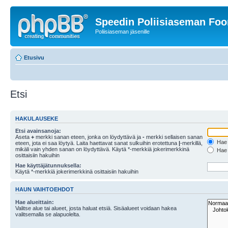
Speedin Poliisiaseman Fo
Poliisiaseman jäsenille
Etusivu
Etsi
HAKULAUSEKE
Etsi avainsanoja:
Aseta
+
merkki sanan eteen, jonka on löydyttävä ja
-
merkki sellaisen sanan
Hae k
eteen, jota ei saa löytyä. Laita haettavat sanat sulkuihin erotettuna
|
-merkillä,
mikäli vain yhden sanan on löydyttävä. Käytä *-merkkiä jokerimerkkinä
Hae k
osittaisiin hakuihin
Hae käyttäjätunnuksella:
Käytä *-merkkiä jokerimerkkinä osittaisiin hakuihin
HAUN VAIHTOEHDOT
Hae alueittain:
Valitse alue tai alueet, josta haluat etsiä. Sisäalueet voidaan hakea
valitsemalla se alapuolelta.