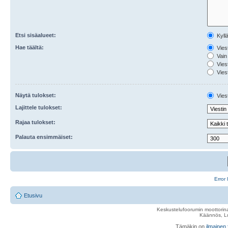
Etsi sisäalueet:
Kyll
Hae täältä:
Viest
Vain 
Viest
Viest
Näytä tulokset:
Viest
Lajittele tulokset:
Rajaa tulokset:
Palauta ensimmäiset:
Error 
Etusivu
Keskustelufoorumin moottorina
Käännös, Lu
Tämäkin on
ilmainen