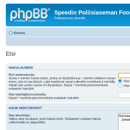
Speedin Poliisiaseman Fo
Poliisiaseman jäsenille
Etusivu
Etsi
HAKULAUSEKE
Etsi avainsanoja:
Aseta
+
merkki sanan eteen, jonka on löydyttävä ja
-
merkki sellaisen sanan
Hae k
eteen, jota ei saa löytyä. Laita haettavat sanat sulkuihin erotettuna
|
-merkillä,
mikäli vain yhden sanan on löydyttävä. Käytä *-merkkiä jokerimerkkinä
Hae k
osittaisiin hakuihin
Hae käyttäjätunnuksella:
Käytä *-merkkiä jokerimerkkinä osittaisiin hakuihin
HAUN VAIHTOEHDOT
Hae alueittain:
Valitse alue tai alueet, josta haluat etsiä. Sisäalueet voidaan hakea
valitsemalla se alapuolelta.