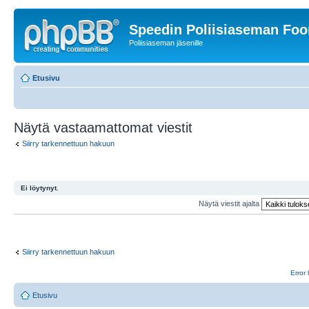
Speedin Poliisiaseman Fo
Poliisiaseman jäsenille
Etusivu
Näytä vastaamattomat viestit
Siirry tarkennettuun hakuun
Ei löytynyt.
Näytä viestit ajalta
Siirry tarkennettuun hakuun
Error 
Etusivu