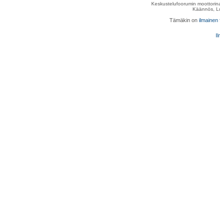
Keskustelufoorumin moottorina
Käännös, Lu
Tämäkin on
ilmainen
Il