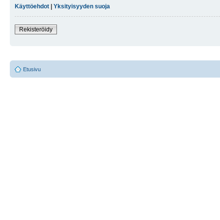
Käyttöehdot
|
Yksityisyyden suoja
Rekisteröidy
Etusivu