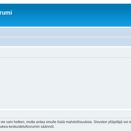
orumi
vie vain hetken, mutta antaa sinulle lisää mahdollisuuksia. Sivuston ylläpitäjä voi my
 lukea keskustelufoorumin säännöt.