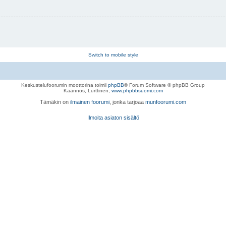
Switch to mobile style
Keskustelufoorumin moottorina toimii
phpBB
® Forum Software © phpBB Group
Käännös, Lurttinen,
www.phpbbsuomi.com
Tämäkin on
ilmainen foorumi
, jonka tarjoaa
munfoorumi.com
Ilmoita asiaton sisältö