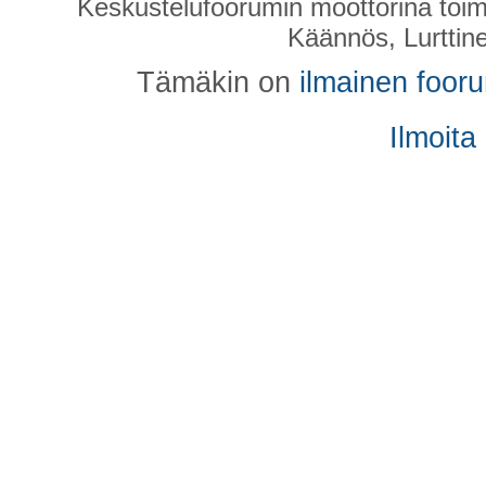
Keskustelufoorumin moottorina toim
Käännös, Lurttin
Tämäkin on
ilmainen foor
Ilmoita