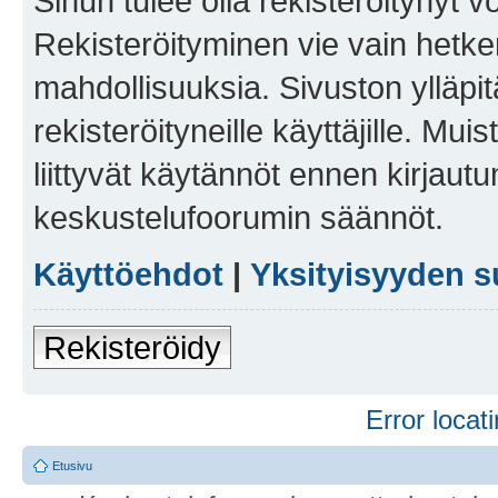
Sinun tulee olla rekisteröitynyt v
Rekisteröityminen vie vain hetken
mahdollisuuksia. Sivuston ylläpit
rekisteröityneille käyttäjille. Mu
liittyvät käytännöt ennen kirjau
keskustelufoorumin säännöt.
Käyttöehdot
|
Yksityisyyden s
Rekisteröidy
Error locati
Etusivu