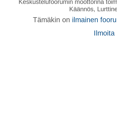
Keskustelufoorumin moottorina toim
Käännös, Lurttin
Tämäkin on
ilmainen foor
Ilmoita