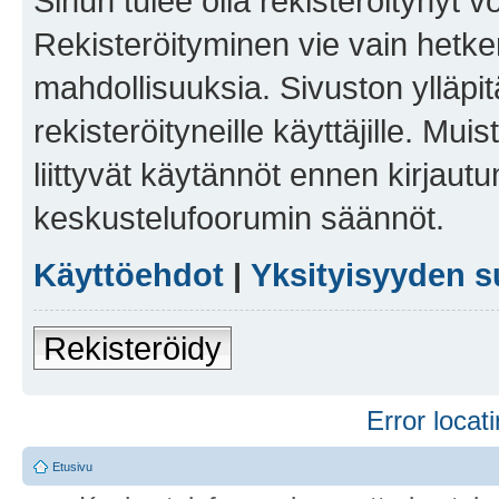
Sinun tulee olla rekisteröitynyt v
Rekisteröityminen vie vain hetken
mahdollisuuksia. Sivuston ylläpit
rekisteröityneille käyttäjille. Mu
liittyvät käytännöt ennen kirjau
keskustelufoorumin säännöt.
Käyttöehdot
|
Yksityisyyden s
Rekisteröidy
Error locati
Etusivu