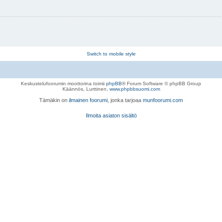
Switch to mobile style
Keskustelufoorumin moottorina toimii
phpBB
® Forum Software © phpBB Group
Käännös, Lurttinen,
www.phpbbsuomi.com
Tämäkin on
ilmainen foorumi
, jonka tarjoaa
munfoorumi.com
Ilmoita asiaton sisältö