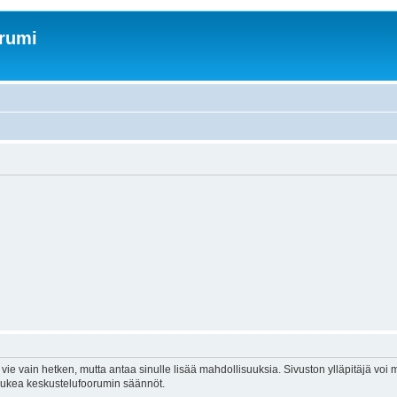
orumi
vie vain hetken, mutta antaa sinulle lisää mahdollisuuksia. Sivuston ylläpitäjä voi my
 lukea keskustelufoorumin säännöt.