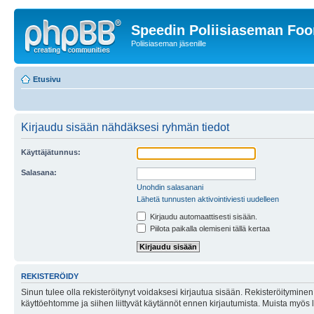
Speedin Poliisiaseman Fo
Poliisiaseman jäsenille
Etusivu
Kirjaudu sisään nähdäksesi ryhmän tiedot
Käyttäjätunnus:
Salasana:
Unohdin salasanani
Lähetä tunnusten aktivointiviesti uudelleen
Kirjaudu automaattisesti sisään.
Piilota paikalla olemiseni tällä kertaa
REKISTERÖIDY
Sinun tulee olla rekisteröitynyt voidaksesi kirjautua sisään. Rekisteröityminen 
käyttöehtomme ja siihen liittyvät käytännöt ennen kirjautumista. Muista myös