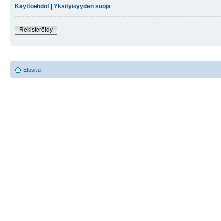
Käyttöehdot
|
Yksityisyyden suoja
Rekisteröidy
Etusivu