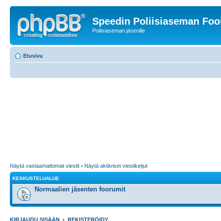
Speedin Poliisiaseman Fo
Poliisiaseman jäsenille
Etusivu
Näytä vastaamattomat viestit
•
Näytä aktiiviset viestiketjut
KESKUSTELUALUE
Normaalien jäsenten foorumit
KIRJAUDU SISÄÄN
•
REKISTERÖIDY