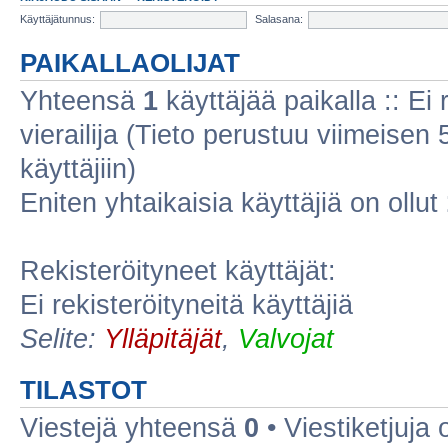
Käyttäjätunnus:
Salasana:
PAIKALLAOLIJAT
Yhteensä
1
käyttäjää paikalla :: Ei r
vierailija (Tieto perustuu viimeisen 5
käyttäjiin)
Eniten yhtaikaisia käyttäjiä on ollut
Rekisteröityneet käyttäjät:
Ei rekisteröityneitä käyttäjiä
Selite:
Ylläpitäjät
,
Valvojat
TILASTOT
Viestejä yhteensä
0
• Viestiketjuja