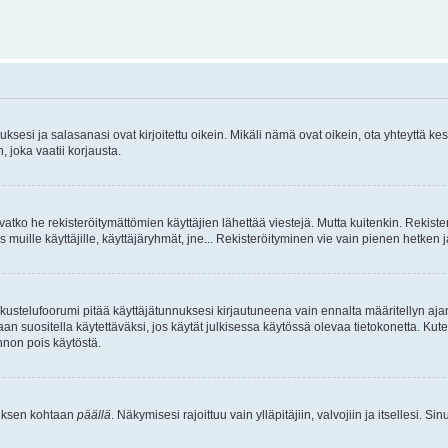
sesi ja salasanasi ovat kirjoitettu oikein. Mikäli nämä ovat oikein, ota yhteyttä ke
, joka vaatii korjausta.
ivatko he rekisteröitymättömien käyttäjien lähettää viestejä. Mutta kuitenkin. Rekister
s muille käyttäjille, käyttäjäryhmät, jne... Rekisteröityminen vie vain pienen hetken 
kustelufoorumi pitää käyttäjätunnuksesi kirjautuneena vain ennalta määritellyn ajan
an suositella käytettäväksi, jos käytät julkisessa käytössä olevaa tietokonetta. Kuten
innon pois käytöstä.
etuksen kohtaan
päällä
. Näkymisesi rajoittuu vain ylläpitäjiin, valvojiin ja itsellesi. S