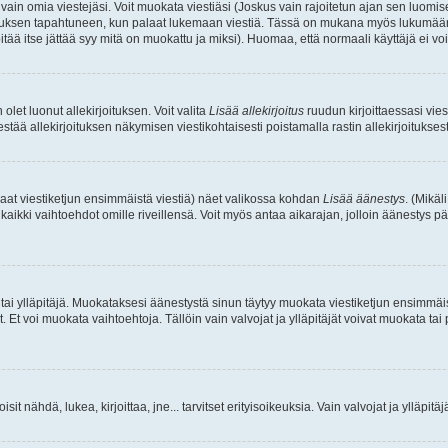
a vain omia viestejäsi. Voit muokata viestiäsi (Joskus vain rajoitetun ajan sen luom
okkauksen tapahtuneen, kun palaat lukemaan viestiä. Tässä on mukana myös lukumäärä
pitää itse jättää syy mitä on muokattu ja miksi). Huomaa, että normaali käyttäjä ei voi 
olet luonut allekirjoituksen. Voit valita
Lisää allekirjoitus
ruudun kirjoittaessasi viest
tää allekirjoituksen näkymisen viestikohtaisesti poistamalla rastin allekirjoituksesta,
aat viestiketjun ensimmäistä viestiä) näet valikossa kohdan
Lisää äänestys
. (Mikäl
aikki vaihtoehdot omille riveillensä. Voit myös antaa aikarajan, jolloin äänestys pä
 tai ylläpitäjä. Muokataksesi äänestystä sinun täytyy muokata viestiketjun ensimmäi
. Et voi muokata vaihtoehtoja. Tällöin vain valvojat ja ylläpitäjät voivat muokata 
 voisit nähdä, lukea, kirjoittaa, jne... tarvitset erityisoikeuksia. Vain valvojat ja ylläpi