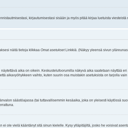
istautmisestasi, kirjautumisestasi sisään ja myös pitää kirjaa luetuista viesteistä mi
aksesi näitä tietoja klikkaa
Omat asetukset
Linkkiä. (Näkyy yleensä sivun yläreunass
 näytettävä aika on oikein. Keskustelufoorumilla näkyvä aika saatetaan näyttää eri
aikavyöhykkeen vaihto, kuten suurin osa muistakin asetuksista on tarjolla vain rekist
änvalon säästöajassa (tai tuttavallisemmin kesäaika, joka on yleisesti käytössä su
errattuna.
an ei ole vielä kääntänyt sitä sinun kielelle. Kysy ylläpitäjiltä, josko he voisivat a