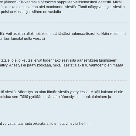
isen jälkeen) Klikkaamalla
Muokkaa
nappulaa valitsemastasi viestistä. Mikäli
, kuinka monta kertaa olet muokannut viestiä. Tämä näkyy vain, jos viestiin
poistaa viestiä, jos siihen on vastattu.
iä. Voit asettaa allekirjoituksen lisättäväksi automaattisesti kaikkiin viesteihisi
 kun kirjoitat uutta viestiä)
i tätä ei ole. oikeutesi eivät todennäköisesti riitä äänsetyksen luomiseen)
ättyy. Änestys ei pääty koskaan, mikäli asetat ajaksi 0. Vaihtoehtojen määrä
stä viestiä. Äänestys on aina tämän viestin yhteydessä. Mikäli kukaan ei ole
tai poistaa sen. Tällä pyritään estämään äänestyksen peukaloiminen ja
täjät voivat antaa näitä oikeuksia, joten ota yhteyttä heihin.