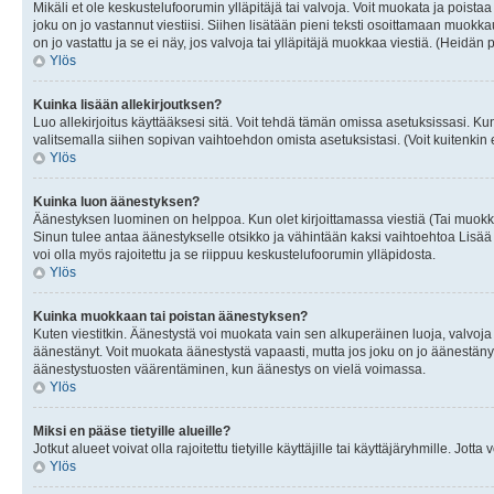
Mikäli et ole keskustelufoorumin ylläpitäjä tai valvoja. Voit muokata ja poista
joku on jo vastannut viestiisi. Siihen lisätään pieni teksti osoittamaan mu
on jo vastattu ja se ei näy, jos valvoja tai ylläpitäjä muokkaa viestiä. (Heidän 
Ylös
Kuinka lisään allekirjoutksen?
Luo allekirjoitus käyttääksesi sitä. Voit tehdä tämän omissa asetuksissasi. Kun 
valitsemalla siihen sopivan vaihtoehdon omista asetuksistasi. (Voit kuitenkin es
Ylös
Kuinka luon äänestyksen?
Äänestyksen luominen on helppoa. Kun olet kirjoittamassa viestiä (Tai muokk
Sinun tulee antaa äänestykselle otsikko ja vähintään kaksi vaihtoehtoa Lisää k
voi olla myös rajoitettu ja se riippuu keskustelufoorumin ylläpidosta.
Ylös
Kuinka muokkaan tai poistan äänestyksen?
Kuten viestitkin. Äänestystä voi muokata vain sen alkuperäinen luoja, valvoja
äänestänyt. Voit muokata äänestystä vapaasti, mutta jos joku on jo äänestänyt
äänestystuosten väärentäminen, kun äänestys on vielä voimassa.
Ylös
Miksi en pääse tietyille alueille?
Jotkut alueet voivat olla rajoitettu tietyille käyttäjille tai käyttäjäryhmille. Jotta
Ylös