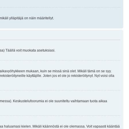
käli ylläpitäjä on näin määritellyt.
a) Täällä voit muokata asetuksiasi.
 aikavyöhykkeen mukaan, kuin se missä sinä olet. Mikäli tämä on se syy.
eröityneille käyttäjille. Joten jos et ole jo rekisteröitynyt. Nyt voisi olla
omessa). Keskustelufoorumia ei ole suuniteltu vaihtamaan tuota aikaa
sentaa haluamasi kielen. Mikäli käännöstä ei ole olemassa. Voit vapaasti kääntää