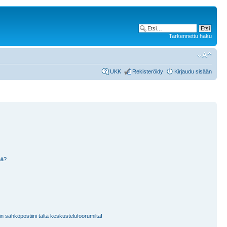
Tarkennettu haku
UKK
Rekisteröidy
Kirjaudu sisään
nä?
n sähköpostiini tältä keskustelufoorumilta!