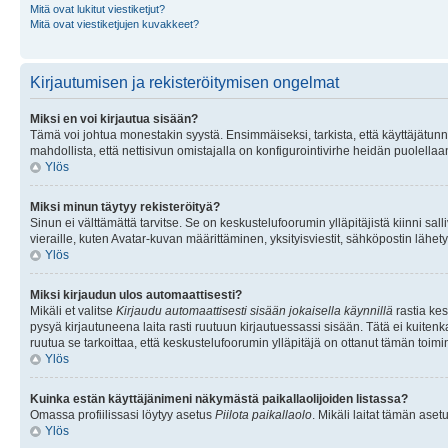
Mitä ovat lukitut viestiketjut?
Mitä ovat viestiketjujen kuvakkeet?
Kirjautumisen ja rekisteröitymisen ongelmat
Miksi en voi kirjautua sisään?
Tämä voi johtua monestakin syystä. Ensimmäiseksi, tarkista, että käyttäjätunnuk
mahdollista, että nettisivun omistajalla on konfigurointivirhe heidän puolellaan
Ylös
Miksi minun täytyy rekisteröityä?
Sinun ei välttämättä tarvitse. Se on keskustelufoorumin ylläpitäjistä kiinni sall
vieraille, kuten Avatar-kuvan määrittäminen, yksityisviestit, sähköpostin lähety
Ylös
Miksi kirjaudun ulos automaattisesti?
Mikäli et valitse
Kirjaudu automaattisesti sisään jokaisella käynnillä
rastia kes
pysyä kirjautuneena laita rasti ruutuun kirjautuessassi sisään. Tätä ei kuitenka
ruutua se tarkoittaa, että keskustelufoorumin ylläpitäjä on ottanut tämän toim
Ylös
Kuinka estän käyttäjänimeni näkymästä paikallaolijoiden listassa?
Omassa profiilissasi löytyy asetus
Piilota paikallaolo
. Mikäli laitat tämän as
Ylös