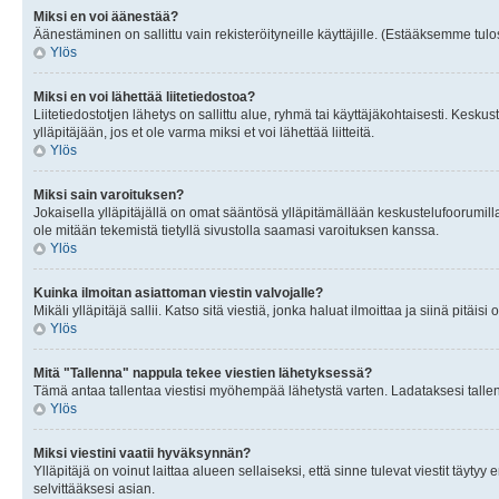
Miksi en voi äänestää?
Äänestäminen on sallittu vain rekisteröityneille käyttäjille. (Estääksemme tulos
Ylös
Miksi en voi lähettää liitetiedostoa?
Liitetiedostotjen lähetys on sallittu alue, ryhmä tai käyttäjäkohtaisesti. Keskus
ylläpitäjään, jos et ole varma miksi et voi lähettää liitteitä.
Ylös
Miksi sain varoituksen?
Jokaisella ylläpitäjällä on omat sääntösä ylläpitämällään keskustelufoorumilla
ole mitään tekemistä tietyllä sivustolla saamasi varoituksen kanssa.
Ylös
Kuinka ilmoitan asiattoman viestin valvojalle?
Mikäli ylläpitäjä sallii. Katso sitä viestiä, jonka haluat ilmoittaa ja siinä pitä
Ylös
Mitä "Tallenna" nappula tekee viestien lähetyksessä?
Tämä antaa tallentaa viestisi myöhempää lähetystä varten. Ladataksesi tallenn
Ylös
Miksi viestini vaatii hyväksynnän?
Ylläpitäjä on voinut laittaa alueen sellaiseksi, että sinne tulevat viestit täyty
selvittääksesi asian.