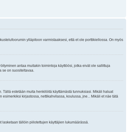
skustelufoorumin ylläpitoon varmistaaksesi, että et ole porttikiellossa. On myös
öityminen antaa muitakin toimintoja käyttöösi, jotka eivät ole sallittuja
ja se on suositeltavaa.
. Tällä estetään muita henkilöitä käyttämästä tunnuksiasi. Mikäli haluat
 esimerkiksi kirjastossa, nettikahvilassa, koulussa, jne... Mikäli et näe tätä
inut lasketaan tällöin piilotettujen käyttäjien lukumäärässä.