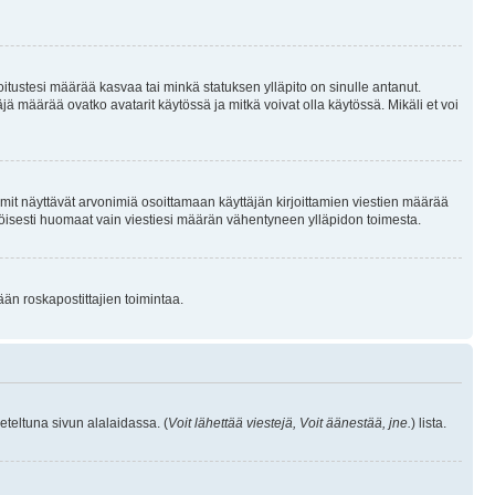
joitustesi määrää kasvaa tai minkä statuksen ylläpito on sinulle antanut.
 määrää ovatko avatarit käytössä ja mitkä voivat olla käytössä. Mikäli et voi
mit näyttävät arvonimiä osoittamaan käyttäjän kirjoittamien viestien määrää
ennäköisesti huomaat vain viestiesi määrän vähentyneen ylläpidon toimesta.
ään roskapostittajien toimintaa.
eteltuna sivun alalaidassa. (
Voit lähettää viestejä, Voit äänestää, jne.
) lista.