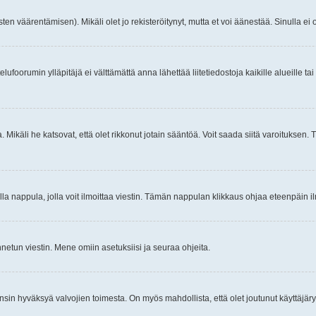
ten väärentämisen). Mikäli olet jo rekisteröitynyt, mutta et voi äänestää. Sinulla ei o
telufoorumin ylläpitäjä ei välttämättä anna lähettää liitetiedostoja kaikille alueille 
. Mikäli he katsovat, että olet rikkonut jotain sääntöä. Voit saada siitä varoituks
isi olla nappula, jolla voit ilmoittaa viestin. Tämän nappulan klikkaus ohjaa eteenpäin 
etun viestin. Mene omiin asetuksiisi ja seuraa ohjeita.
y ensin hyväksyä valvojien toimesta. On myös mahdollista, että olet joutunut käyttäjäry