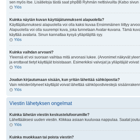
sen myös itse. Lisätietoja tästä saat phpBB Ryhmän nettisivuilta (Katso sivun 
Ylös
Kuinka näytän kuvan käyttäjätunnukseni alapuolella?
Käyttäjätunnuksesi alapuolella voi olla kaksi kuvaa Ensimmäinen liittyy arvoosi
Alapuolella voi olla suurempi kuva, joka tunnetaan Avatar-kuvana. Tämä kuva o
käyttää avataria. Sinun kannattaa kysyä ylläpitäjiltä syy.
Ylös
Kuinka vaihdan arvoani?
Yleensä et voi suoraan vaihtaa mitä arvonasi lukee. (Arvonimet näkyvät yleen
ja erottavat tietyt käyttäjät toisistaaan. Esimerkiksi valvojat ja ylläpitäjät v
Ylös
Joudun kirjautumaan sisään, kun yritän lähettää sähköpostia?
Vain rekisteröityneet käyttäjät voivat lähettää sähköpostiviestejä sisäänraken
Ylös
Viestin lähetyksen ongelmat
Kuinka lähetän viestin keskustelufoorumille?
Lähettääksesi uuden viestin. Klikkaa asiaan kuuluvaa nappulaa. Saatat joutua k
Ylös
Kuinka muokkaan tai poista viestin?