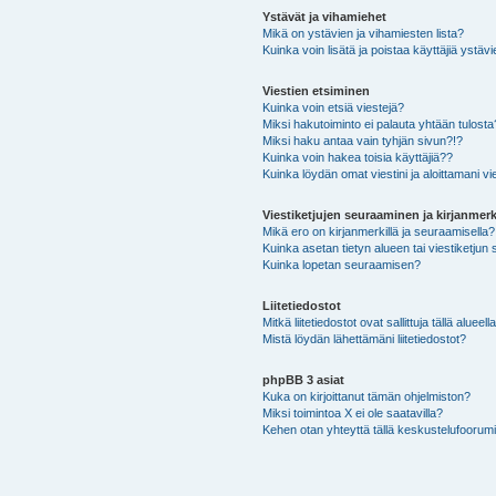
Ystävät ja vihamiehet
Mikä on ystävien ja vihamiesten lista?
Kuinka voin lisätä ja poistaa käyttäjiä ystävi
Viestien etsiminen
Kuinka voin etsiä viestejä?
Miksi hakutoiminto ei palauta yhtään tulosta
Miksi haku antaa vain tyhjän sivun?!?
Kuinka voin hakea toisia käyttäjiä??
Kuinka löydän omat viestini ja aloittamani vie
Viestiketjujen seuraaminen ja kirjanmerk
Mikä ero on kirjanmerkillä ja seuraamisella?
Kuinka asetan tietyn alueen tai viestiketjun
Kuinka lopetan seuraamisen?
Liitetiedostot
Mitkä liitetiedostot ovat sallittuja tällä alueell
Mistä löydän lähettämäni liitetiedostot?
phpBB 3 asiat
Kuka on kirjoittanut tämän ohjelmiston?
Miksi toimintoa X ei ole saatavilla?
Kehen otan yhteyttä tällä keskustelufoorumilla