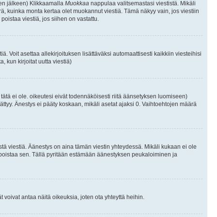
isen jälkeen) Klikkaamalla
Muokkaa
nappulaa valitsemastasi viestistä. Mikäli
, kuinka monta kertaa olet muokannut viestiä. Tämä näkyy vain, jos viestiin
poistaa viestiä, jos siihen on vastattu.
iä. Voit asettaa allekirjoituksen lisättäväksi automaattisesti kaikkiin viesteihisi
 kun kirjoitat uutta viestiä)
i tätä ei ole. oikeutesi eivät todennäköisesti riitä äänsetyksen luomiseen)
ättyy. Änestys ei pääty koskaan, mikäli asetat ajaksi 0. Vaihtoehtojen määrä
stä viestiä. Äänestys on aina tämän viestin yhteydessä. Mikäli kukaan ei ole
tai poistaa sen. Tällä pyritään estämään äänestyksen peukaloiminen ja
täjät voivat antaa näitä oikeuksia, joten ota yhteyttä heihin.