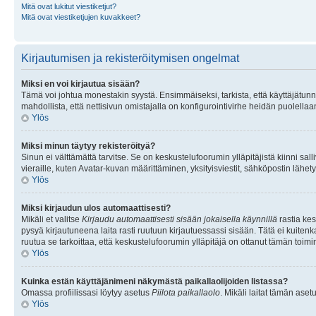
Mitä ovat lukitut viestiketjut?
Mitä ovat viestiketjujen kuvakkeet?
Kirjautumisen ja rekisteröitymisen ongelmat
Miksi en voi kirjautua sisään?
Tämä voi johtua monestakin syystä. Ensimmäiseksi, tarkista, että käyttäjätunnuk
mahdollista, että nettisivun omistajalla on konfigurointivirhe heidän puolellaan
Ylös
Miksi minun täytyy rekisteröityä?
Sinun ei välttämättä tarvitse. Se on keskustelufoorumin ylläpitäjistä kiinni sall
vieraille, kuten Avatar-kuvan määrittäminen, yksityisviestit, sähköpostin lähety
Ylös
Miksi kirjaudun ulos automaattisesti?
Mikäli et valitse
Kirjaudu automaattisesti sisään jokaisella käynnillä
rastia kes
pysyä kirjautuneena laita rasti ruutuun kirjautuessassi sisään. Tätä ei kuitenka
ruutua se tarkoittaa, että keskustelufoorumin ylläpitäjä on ottanut tämän toim
Ylös
Kuinka estän käyttäjänimeni näkymästä paikallaolijoiden listassa?
Omassa profiilissasi löytyy asetus
Piilota paikallaolo
. Mikäli laitat tämän as
Ylös