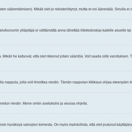
ten väärentämisen). Mikäli olet jo rekisteröitynyt, mutta et voi äänestää. Sinulla ei o
telufoorumin ylläpitäjä ei välttämättä anna lähettää liitetiedostoja kaikille alueille 
. Mikäli he katsovat, että olet rikkonut jotain sääntöä. Voit saada siitä varoituks
isi olla nappula, jolla voit ilmoittaa viestin. Tämän nappulan klikkaus ohjaa eteenpäin 
etun viestin. Mene omiin asetuksiisi ja seuraa ohjeita.
y ensin hyväksyä valvojien toimesta. On myös mahdollista, että olet joutunut käyttäjäry