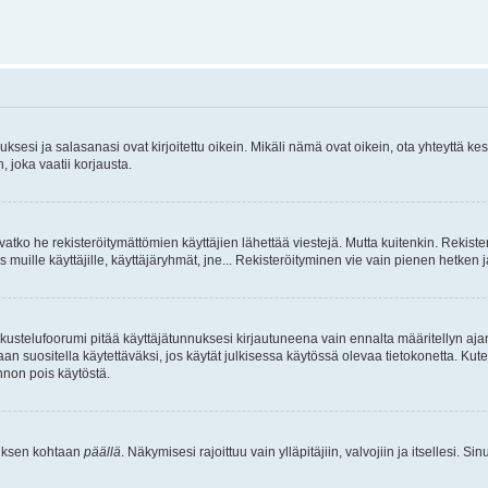
sesi ja salasanasi ovat kirjoitettu oikein. Mikäli nämä ovat oikein, ota yhteyttä ke
, joka vaatii korjausta.
ivatko he rekisteröitymättömien käyttäjien lähettää viestejä. Mutta kuitenkin. Rekister
s muille käyttäjille, käyttäjäryhmät, jne... Rekisteröityminen vie vain pienen hetken 
kustelufoorumi pitää käyttäjätunnuksesi kirjautuneena vain ennalta määritellyn ajan
an suositella käytettäväksi, jos käytät julkisessa käytössä olevaa tietokonetta. Kuten
innon pois käytöstä.
etuksen kohtaan
päällä
. Näkymisesi rajoittuu vain ylläpitäjiin, valvojiin ja itsellesi. S