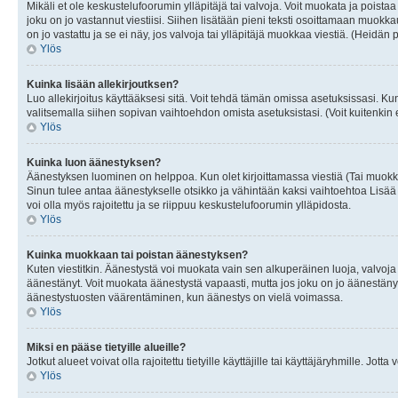
Mikäli et ole keskustelufoorumin ylläpitäjä tai valvoja. Voit muokata ja poista
joku on jo vastannut viestiisi. Siihen lisätään pieni teksti osoittamaan mu
on jo vastattu ja se ei näy, jos valvoja tai ylläpitäjä muokkaa viestiä. (Heidän 
Ylös
Kuinka lisään allekirjoutksen?
Luo allekirjoitus käyttääksesi sitä. Voit tehdä tämän omissa asetuksissasi. Kun 
valitsemalla siihen sopivan vaihtoehdon omista asetuksistasi. (Voit kuitenkin es
Ylös
Kuinka luon äänestyksen?
Äänestyksen luominen on helppoa. Kun olet kirjoittamassa viestiä (Tai muokk
Sinun tulee antaa äänestykselle otsikko ja vähintään kaksi vaihtoehtoa Lisää k
voi olla myös rajoitettu ja se riippuu keskustelufoorumin ylläpidosta.
Ylös
Kuinka muokkaan tai poistan äänestyksen?
Kuten viestitkin. Äänestystä voi muokata vain sen alkuperäinen luoja, valvoja
äänestänyt. Voit muokata äänestystä vapaasti, mutta jos joku on jo äänestänyt
äänestystuosten väärentäminen, kun äänestys on vielä voimassa.
Ylös
Miksi en pääse tietyille alueille?
Jotkut alueet voivat olla rajoitettu tietyille käyttäjille tai käyttäjäryhmille. Jotta
Ylös