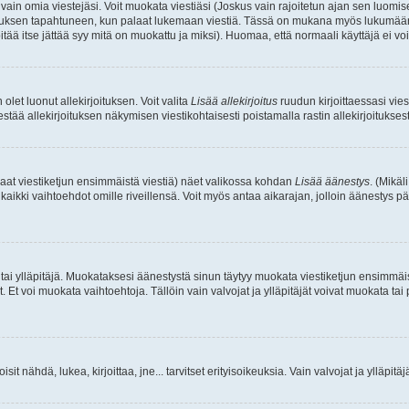
a vain omia viestejäsi. Voit muokata viestiäsi (Joskus vain rajoitetun ajan sen luom
okkauksen tapahtuneen, kun palaat lukemaan viestiä. Tässä on mukana myös lukumäärä
pitää itse jättää syy mitä on muokattu ja miksi). Huomaa, että normaali käyttäjä ei voi 
olet luonut allekirjoituksen. Voit valita
Lisää allekirjoitus
ruudun kirjoittaessasi viest
tää allekirjoituksen näkymisen viestikohtaisesti poistamalla rastin allekirjoituksesta,
aat viestiketjun ensimmäistä viestiä) näet valikossa kohdan
Lisää äänestys
. (Mikäl
aikki vaihtoehdot omille riveillensä. Voit myös antaa aikarajan, jolloin äänestys pä
 tai ylläpitäjä. Muokataksesi äänestystä sinun täytyy muokata viestiketjun ensimmäi
. Et voi muokata vaihtoehtoja. Tällöin vain valvojat ja ylläpitäjät voivat muokata 
 voisit nähdä, lukea, kirjoittaa, jne... tarvitset erityisoikeuksia. Vain valvojat ja ylläpi