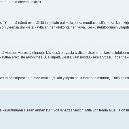
alapuolella olevaa linkkiä).
. Yleensä nämä ovat tähtiä tai joitain palikoita, jotka muuttuvat sitä muka, kuin kir
n yleensä uniikki ja käyttäjän henkilökohtainen kuva. Keskustelufoorumin ylläpitäjä
sä viestien vieressä riippuen käytössä olevasta tyylistä) Useimmat keskustelufooru
oivat käyttää erikoista arvonimeä. Älä kirjoita viestiä vain nostaaksesi arvoasi. Tod
netun sähköpostiohjelman avulla (Mikäli ylläpito sallii tämän toiminnon). Tällä estet
irjautumaan sisään ennen kuin voit lähettää viestin. Mitä voit tehdä alueilla on lu