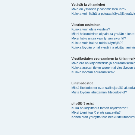
Ystävät ja vihamiehet
Mikä on ystävien ja vihamiesten lista?
Kuinka voin lisätä ja poistaa käyttäjiä ystävi
Viestien etsiminen
Kuinka voin etsiä viestejä?
Miksi hakutoiminto ei palauta yhtään tulosta
Miksi haku antaa vain tyhjän sivun?!?
Kuinka voin hakea toisia käyttäjiä??
Kuinka löydän omat viestini ja aloittamani vie
Viestiketjujen seuraaminen ja kirjanmerk
Mikä ero on kirjanmerkillä ja seuraamisella?
Kuinka asetan tietyn alueen tai viestiketjun
Kuinka lopetan seuraamisen?
Liitetiedostot
Mitkä liitetiedostot ovat sallittuja tällä alueell
Mistä löydän lähettämäni liitetiedostot?
phpBB 3 asiat
Kuka on kirjoittanut tämän ohjelmiston?
Miksi toimintoa X ei ole saatavilla?
Kehen otan yhteyttä tällä keskustelufoorumilla