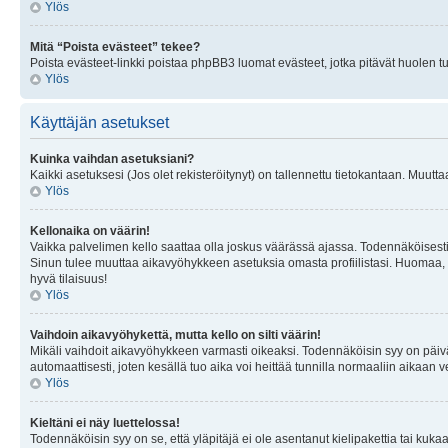
Ylös
Mitä “Poista evästeet” tekee?
Poista evästeet-linkki poistaa phpBB3 luomat evästeet, jotka pitävät huolen tunn
Ylös
Käyttäjän asetukset
Kuinka vaihdan asetuksiani?
Kaikki asetuksesi (Jos olet rekisteröitynyt) on tallennettu tietokantaan. Muutta
Ylös
Kellonaika on väärin!
Vaikka palvelimen kello saattaa olla joskus väärässä ajassa. Todennäköisesti
Sinun tulee muuttaa aikavyöhykkeen asetuksia omasta profiilistasi. Huomaa, että 
hyvä tilaisuus!
Ylös
Vaihdoin aikavyöhykettä, mutta kello on silti väärin!
Mikäli vaihdoit aikavyöhykkeen varmasti oikeaksi. Todennäköisin syy on päiv
automaattisesti, joten kesällä tuo aika voi heittää tunnilla normaaliin aikaan v
Ylös
Kieltäni ei näy luettelossa!
Todennäköisin syy on se, että yläpitäjä ei ole asentanut kielipakettia tai kuka