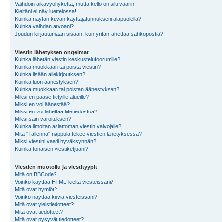
Vaihdoin aikavyöhykettä, mutta kello on silti väärin!
Kieltäni ei näy luettelossa!
Kuinka näytän kuvan käyttäjätunnukseni alapuolella?
Kuinka vaihdan arvoani?
Joudun kirjautumaan sisään, kun yritän lähettää sähköpostia?
Viestin lähetyksen ongelmat
Kuinka lähetän viestin keskustelufoorumille?
Kuinka muokkaan tai poista viestin?
Kuinka lisään allekirjoutksen?
Kuinka luon äänestyksen?
Kuinka muokkaan tai poistan äänestyksen?
Miksi en pääse tietyille alueille?
Miksi en voi äänestää?
Miksi en voi lähettää liitetiedostoa?
Miksi sain varoituksen?
Kuinka ilmoitan asiattoman viestin valvojalle?
Mitä "Tallenna" nappula tekee viestien lähetyksessä?
Miksi viestini vaatii hyväksynnän?
Kuinka tönäisen viestiketjuani?
Viestien muotoilu ja viestityypit
Mitä on BBCode?
Voinko käyttää HTML-kieltä viesteissäni?
Mitä ovat hymiöt?
Voinko näyttää kuvia viesteissäni?
Mitä ovat yleistiedotteet?
Mitä ovat tiedotteet?
Mitä ovat pysyvät tiedotteet?