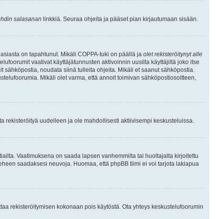
hdin salasanan
linkkiä. Seuraa ohjeita ja pääset pian kirjautumaan sisään.
 asiasta on tapahtunut. Mikäli COPPA-tuki on päällä ja
olet rekisteröitynyt alle
ufoorumit vaativat käyttäjätunnusten aktivoinnin uusilta käyttäjiltä joko itse
ait sähköpostia, noudata siinä tulleita ohjeita. Mikäli et saanut sähköpostia.
telufoorumia. Mikäli olet varma, että annoit toimivan sähköpostiosoitteen,
 rekisteröityä uudelleen ja ole mahdollisesti aktiivisempi keskusteluissa.
tiailta. Vaatimuksena on saada lapsen vanhemmilta tai huoltajalta kirjoitettu
ieheen saadaksesi neuvoja. Huomaa, että phpBB tiimi ei voi tarjota lakiapua
 ottaa rekisteröitymisen kokonaan pois käytöstä. Ota yhteys keskustelufoorumin