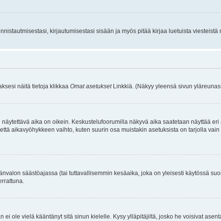
istautmisestasi, kirjautumisestasi sisään ja myös pitää kirjaa luetuista viesteistä mi
aksesi näitä tietoja klikkaa
Omat asetukset
Linkkiä. (Näkyy yleensä sivun yläreunass
 näytettävä aika on oikein. Keskustelufoorumilla näkyvä aika saatetaan näyttää eri
aikavyöhykkeen vaihto, kuten suurin osa muistakin asetuksista on tarjolla vain rekist
änvalon säästöajassa (tai tuttavallisemmin kesäaika, joka on yleisesti käytössä su
errattuna.
an ei ole vielä kääntänyt sitä sinun kielelle. Kysy ylläpitäjiltä, josko he voisivat a