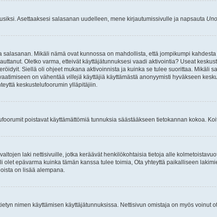
uusiksi. Asettaaksesi salasanan uudelleen, mene kirjautumissivulle ja napsauta
Uno
n ja salasanan. Mikäli nämä ovat kunnossa on mahdollista, että jompikumpi kahdesta
auttanut. Oletko varma, etteivät käyttäjätunnuksesi vaadi aktivointia? Useat keskustel
röidyit. Siellä oli ohjeet mukana aktivoinnista ja kuinka se tulee suorittaa. Mikäli s
n vaatimiseen on vähentää
villejä
käyttäjiä käyttämästä anonyymisti hyväkseen keskus
teyttä keskustelufoorumin ylläpitäjiin.
elufoorumit poistavat käyttämättömiä tunnuksia säästääkseen tietokannan kokoa. Koita
tojen laki nettisivuille, jotka keräävät henkilökohtaisia tietoja alle kolmetoistavuo
li olet epävarma kuinka tämän kanssa tulee toimia, Ota yhteyttä paikalliseen lakim
 joista on lisää alempana.
nyt tietyn nimen käyttämisen käyttäjätunnuksissa. Nettisivun omistaja on myös voinut