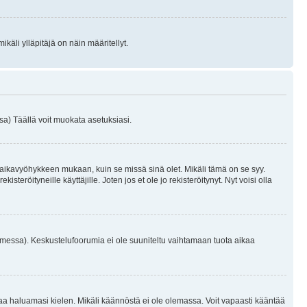
käli ylläpitäjä on näin määritellyt.
a) Täällä voit muokata asetuksiasi.
 aikavyöhykkeen mukaan, kuin se missä sinä olet. Mikäli tämä on se syy.
eröityneille käyttäjille. Joten jos et ole jo rekisteröitynyt. Nyt voisi olla
omessa). Keskustelufoorumia ei ole suuniteltu vaihtamaan tuota aikaa
sentaa haluamasi kielen. Mikäli käännöstä ei ole olemassa. Voit vapaasti kääntää