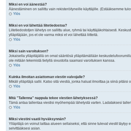
Miksi en voi äänestää?
Äänestäminen on sallittu vain rekisteröityneille käyttäjille. (Estääksemme tulos
Ylös
Miksi en voi lähettää liitetiedostoa?
Liitetiedostotjen lähetys on sallittu alue, ryhmä tai käyttäjäkohtaisesti. Keskus
ylläpitäjään, jos et ole varma miksi et voi lähettää liitteitä.
Ylös
Miksi sain varoituksen?
Jokaisella ylläpitäjällä on omat sääntösä ylläpitämällään keskustelufoorumilla
ole mitään tekemistä tietyllä sivustolla saamasi varoituksen kanssa.
Ylös
Kuinka ilmoitan asiattoman viestin valvojalle?
Mikäli ylläpitäjä sallii. Katso sitä viestiä, jonka haluat ilmoittaa ja siinä pitä
Ylös
Mitä "Tallenna" nappula tekee viestien lähetyksessä?
Tämä antaa tallentaa viestisi myöhempää lähetystä varten. Ladataksesi tallenn
Ylös
Miksi viestini vaatii hyväksynnän?
Ylläpitäjä on voinut laittaa alueen sellaiseksi, että sinne tulevat viestit täyty
selvittääksesi asian.