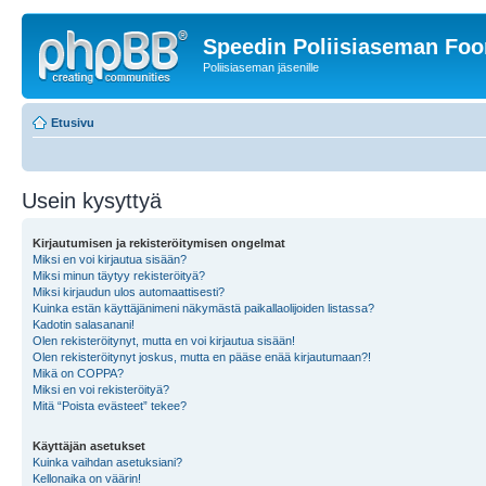
Speedin Poliisiaseman Fo
Poliisiaseman jäsenille
Etusivu
Usein kysyttyä
Kirjautumisen ja rekisteröitymisen ongelmat
Miksi en voi kirjautua sisään?
Miksi minun täytyy rekisteröityä?
Miksi kirjaudun ulos automaattisesti?
Kuinka estän käyttäjänimeni näkymästä paikallaolijoiden listassa?
Kadotin salasanani!
Olen rekisteröitynyt, mutta en voi kirjautua sisään!
Olen rekisteröitynyt joskus, mutta en pääse enää kirjautumaan?!
Mikä on COPPA?
Miksi en voi rekisteröityä?
Mitä “Poista evästeet” tekee?
Käyttäjän asetukset
Kuinka vaihdan asetuksiani?
Kellonaika on väärin!