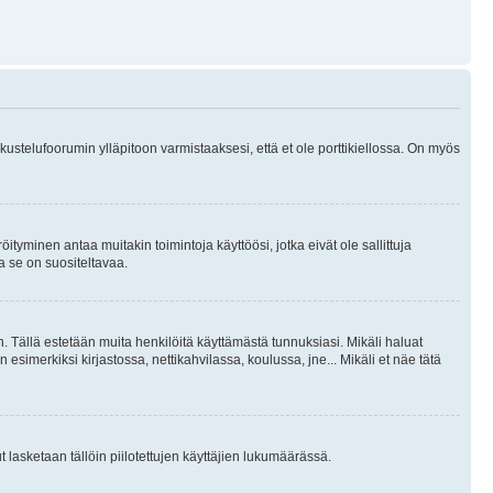
skustelufoorumin ylläpitoon varmistaaksesi, että et ole porttikiellossa. On myös
öityminen antaa muitakin toimintoja käyttöösi, jotka eivät ole sallittuja
ja se on suositeltavaa.
. Tällä estetään muita henkilöitä käyttämästä tunnuksiasi. Mikäli haluat
 esimerkiksi kirjastossa, nettikahvilassa, koulussa, jne... Mikäli et näe tätä
inut lasketaan tällöin piilotettujen käyttäjien lukumäärässä.