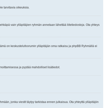
le tarvitavia oikeuksia.
tai ehkäpä vain ylläpitäjien ryhmän annetaan lähettää liitetiedostoja. Ota yhteys
en. Tämä on keskustelufoorumin ylläpitäjän oma ratkaisu ja phpBB Ryhmällä ei
ilmoittamisessa ja pyytää mahdolliset lisätiedot.
hmään, jonka viestit täytyy tarkistaa ennen julkaisua. Ota yhteyttä ylläpitäjiin