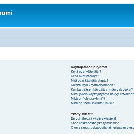
orumi
Käyttäjätasot ja ryhmät
Keitä ovat ylläpitäjät?
Keitä ovat valvojat?
Mitä ovat käyttäjäryhmät?
Kuinka liityn käyttäjäryhmään?
Kuinka pääsen käyttäjäryhmän valvojaksi?
Miksi joillain käyttäjäryhmä näkyy erivärise
Mikä on "oletusryhmä"?
Mikä on "henkilökunta" linkki?
Yksityisviestit
En voi lähettää yksitysiviestejä!
Saan roskapostia yksityisviestinä!
Olen saanut roskapostia tai herjaavan viesti