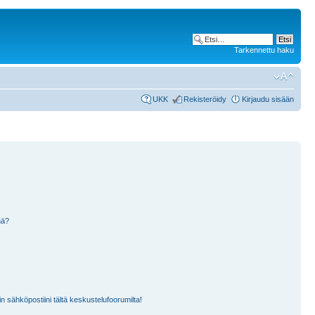
Tarkennettu haku
UKK
Rekisteröidy
Kirjaudu sisään
nä?
n sähköpostiini tältä keskustelufoorumilta!