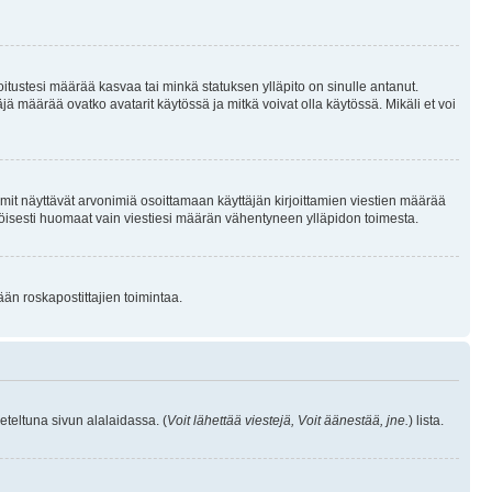
joitustesi määrää kasvaa tai minkä statuksen ylläpito on sinulle antanut.
 määrää ovatko avatarit käytössä ja mitkä voivat olla käytössä. Mikäli et voi
mit näyttävät arvonimiä osoittamaan käyttäjän kirjoittamien viestien määrää
ennäköisesti huomaat vain viestiesi määrän vähentyneen ylläpidon toimesta.
ään roskapostittajien toimintaa.
eteltuna sivun alalaidassa. (
Voit lähettää viestejä, Voit äänestää, jne.
) lista.