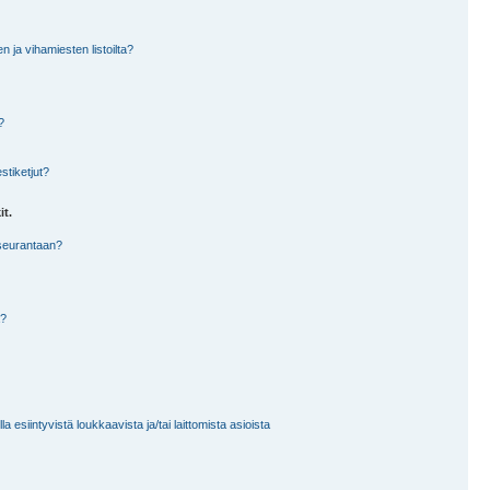
en ja vihamiesten listoilta?
?
stiketjut?
it.
 seurantaan?
a?
 esiintyvistä loukkaavista ja/tai laittomista asioista